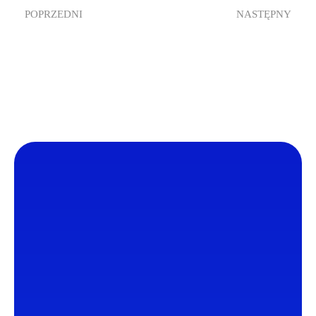
POPRZEDNI
NASTĘPNY
Zdrowie Non Stop
Zdrowie Non Stop to serwis promujący profilaktykę
oraz zdrowy tryb życia.
Aktywność ruchowa, zbilansowana dieta i regularne